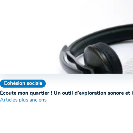
Cohésion sociale
Écoute mon quartier ! Un outil d’exploration sonore et i
Navigation
Articles plus anciens
des