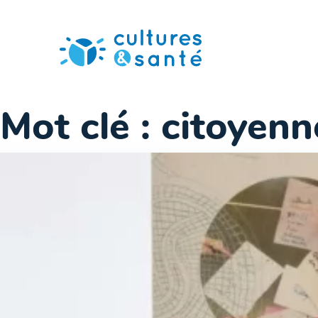
Passer
au
contenu
Mot clé :
citoyenn