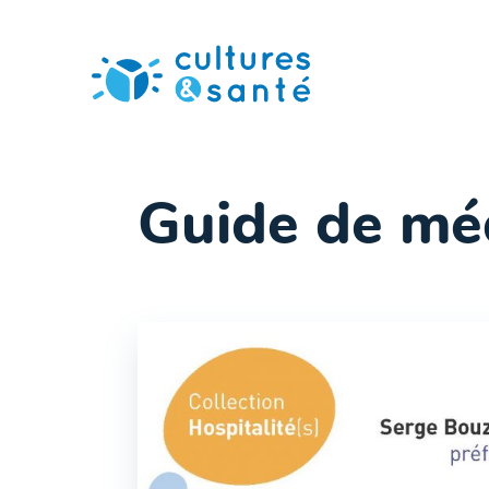
Passer
au
contenu
Guide de méd