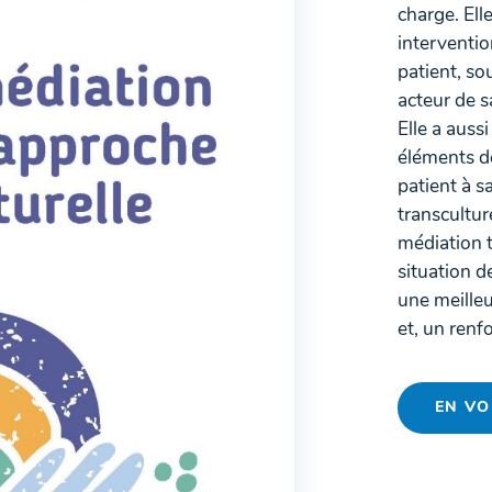
charge. Ell
interventio
patient, so
acteur de 
Elle a auss
éléments d
patient à s
transcultur
médiation t
situation de
une meilleu
et, un renfo
EN VO